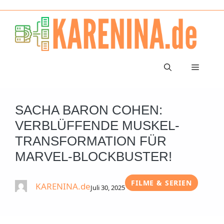
Zum
Inhalt
springen
Menü
SACHA BARON COHEN:
VERBLÜFFENDE MUSKEL-
TRANSFORMATION FÜR
MARVEL-BLOCKBUSTER!
FILME & SERIEN
KARENINA.de
Juli 30, 2025