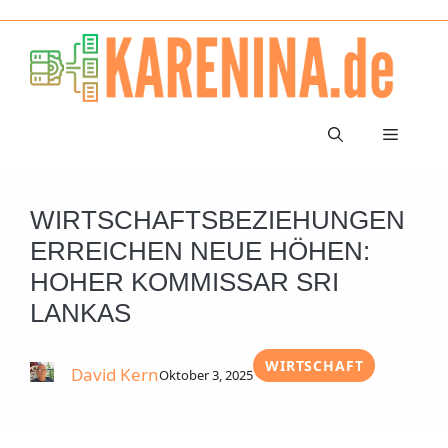
Zum
Inhalt
springen
Menü
WIRTSCHAFTSBEZIEHUNGEN
ERREICHEN NEUE HÖHEN:
HOHER KOMMISSAR SRI
LANKAS
WIRTSCHAFT
David Kern
Oktober 3, 2025