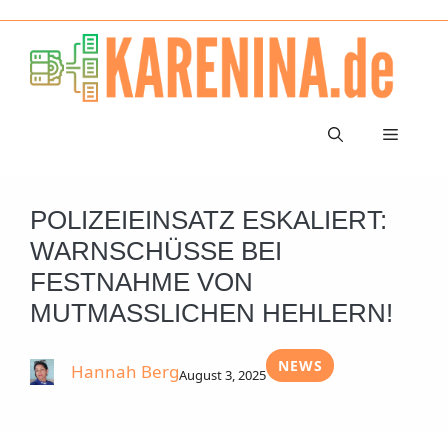
Zum
Inhalt
springen
Menü
POLIZEIEINSATZ ESKALIERT:
WARNSCHÜSSE BEI
FESTNAHME VON
MUTMASSLICHEN HEHLERN!
NEWS
Hannah Berg
August 3, 2025