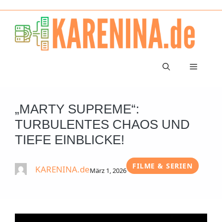
Zum
Inhalt
springen
Menü
„MARTY SUPREME“:
TURBULENTES CHAOS UND
TIEFE EINBLICKE!
FILME & SERIEN
KARENINA.de
März 1, 2026